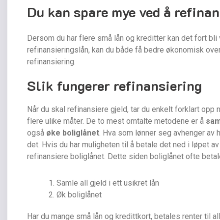
Du kan spare mye ved å refinan
Dersom du har flere små lån og kreditter kan det fort bli 
refinansieringslån, kan du både få bedre økonomisk overs
refinansiering.
Slik fungerer refinansiering
Når du skal refinansiere gjeld, tar du enkelt forklart opp
flere ulike måter. De to mest omtalte metodene er å
saml
også
øke boliglånet
. Hva som lønner seg avhenger av h
det. Hvis du har muligheten til å betale det ned i løpet a
refinansiere boliglånet. Dette siden boliglånet ofte betal
Samle all gjeld i ett usikret lån
Øk boliglånet
Har du mange små lån og kredittkort, betales renter til a