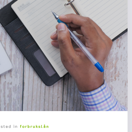
osted in
forbrukslån